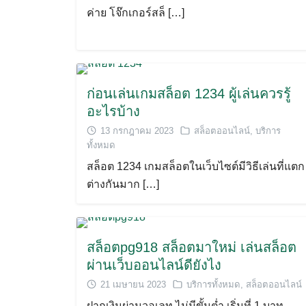
ค่าย โจ๊กเกอร์สล็ […]
ก่อนเล่นเกมสล็อต 1234 ผู้เล่นควรรู้
อะไรบ้าง
13 กรกฎาคม 2023
สล็อตออนไลน์
,
บริการ
ทั้งหมด
สล็อต 1234 เกมสล็อตในเว็บไซต์มีวิธีเล่นที่แตก
ต่างกันมาก […]
สล็อตpg918 สล็อตมาใหม่ เล่นสล็อต
ผ่านเว็บออนไลน์ดียังไง
21 เมษายน 2023
บริการทั้งหมด
,
สล็อตออนไลน์
ฝากเงินผ่านวอเลท ไม่มีขั้นต่ำ เริ่มที่ 1 บาท