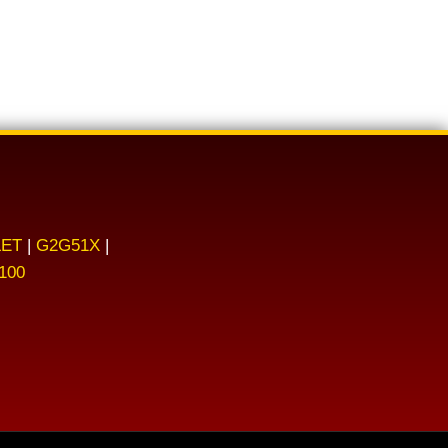
LET
|
G2G51X
|
100