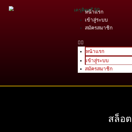
หน้าแรก
เข้าสู่ระบบ
สมัครสมาชิก
หน้าแรก
เข้าสู่ระบบ
สมัครสมาชิก
สล็อต 