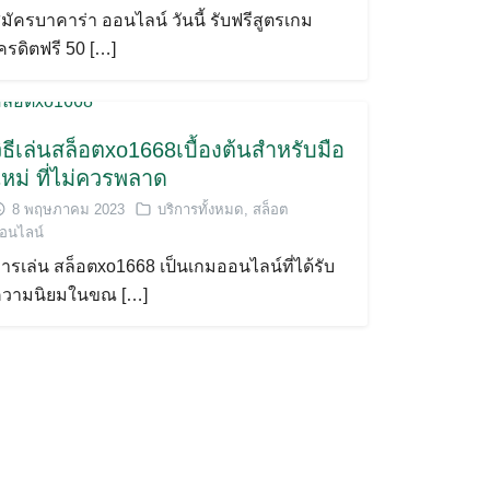
มัครบาคาร่า ออนไลน์ วันนี้ รับฟรีสูตรเกม
ครดิตฟรี 50 […]
ิธีเล่นสล็อตxo1668เบื้องต้นสำหรับมือ
หม่ ที่ไม่ควรพลาด
8 พฤษภาคม 2023
บริการทั้งหมด
,
สล็อต
อนไลน์
ารเล่น สล็อตxo1668 เป็นเกมออนไลน์ที่ได้รับ
วามนิยมในขณ […]