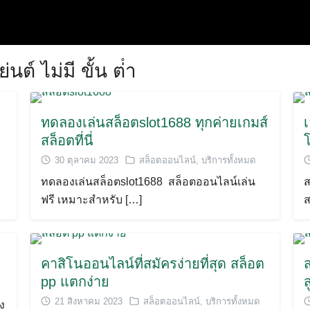
ต์ ไม่มี ขั้น ต่ํา
ทดลองเล่นสล็อตslot1688 ทุกค่ายเกมส์
สล็อตที่นี่
โ
30 ตุลาคม 2023
สล็อตออนไลน์
,
บริการทั้งหมด
ทดลองเล่นสล็อตslot1688 สล็อตออนไลน์เล่น
ส
ฟรี เหมาะสำหรับ […]
ส
คาสิโนออนไลน์ที่สมัครง่ายที่สุด สล็อต
ส
pp แตกง่าย
ส
21 สิงหาคม 2023
สล็อตออนไลน์
,
บริการทั้งหมด
ง