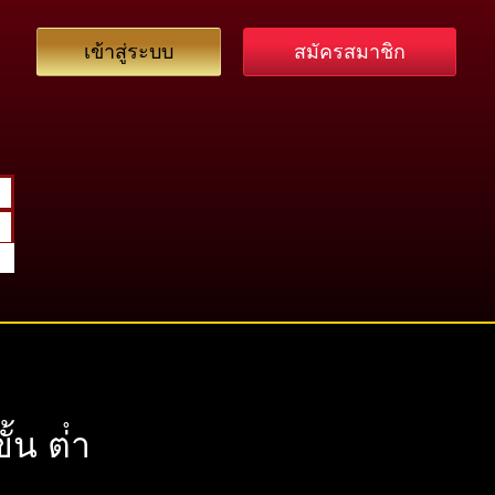
เข้าสู่ระบบ
สมัครสมาชิก
้น ต่ํา