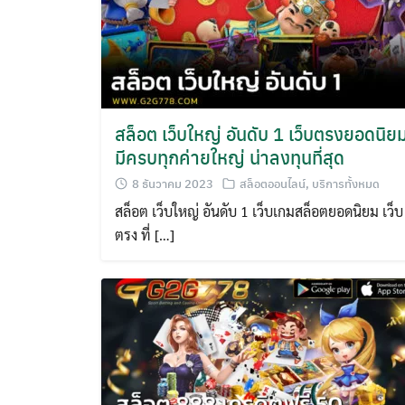
สล็อต เว็บใหญ่ อันดับ 1 เว็บตรงยอดนิย
มีครบทุกค่ายใหญ่ น่าลงทุนที่สุด
8 ธันวาคม 2023
สล็อตออนไลน์
,
บริการทั้งหมด
สล็อต เว็บใหญ่ อันดับ 1 เว็บเกมสล็อตยอดนิยม เว็บ
ตรง ที่ […]