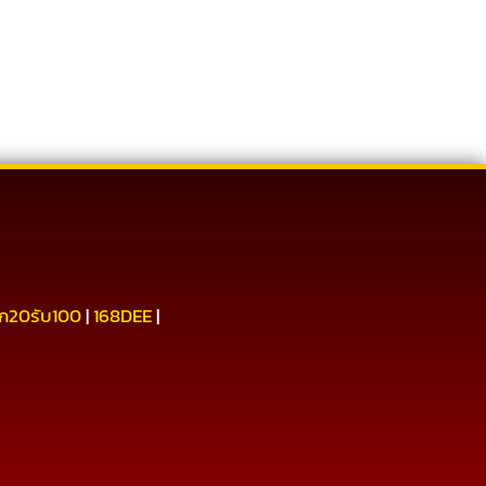
ก20รับ100
|
168DEE
|