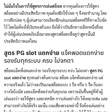
ไม่มั่นใจในการใช้สูตรการเล่นสล็อต
หากคุณต้องการใช้สูตร
สล็อตอย่างมีประสิทธิภาพ คุณต้องฝึกใช้บ่อย ๆ จึงจะชำนาญ โดย
การฝึกบ่อย ๆ ผู้เล่นสามารถเลือกฝึกเล่นเกมสล็อตฟรีที่ทางเว็บจัด
ไว้ โดยไม่ต้องใช้เงินของตัวเอง ถือได้ว่าเป็นอีกทางเลือกหนึ่งที่จะ
ทำให้ผู้เล่นปลอดภัยเมื่อมาลองสูตรสล็อตเพื่อดูว่าสูตรนั้นมี
ประสิทธิภาพแค่ไหน
สูตร PG slot แตกง่าย
แจ็คพอตแตกง่าย
รองรับทุกระบบ ครบ ไม่จกตา
สล็อตแจ็คพ็อตแตกง่าย รองรับทุกระบบ ครบ ไม่จกตา
สูตร PG
slot แตกง่าย
ทุกคนต่างค้นหาเกม สล็อต แจ็คพ็อตแตกง่าย แต่
ความจริงแล้ว ไม่ว่าจะเป็นเกมสล็อตแบบ 3 รีล หรือ 5 รีล ก็แจก
รางวัลโบนัส และแจ็คพ็อตง่ายกันทุกเกม เพราะมันขึ้นอยู่ที่ตัวผู้
เล่นเองว่า จะใช้สูตร และเทคนิค การเล่นอย่างไร ให้เหมาะสม และ
สามารถทำเงินได้จริง ฉะนั้น เกมเสี่ยงดวงเหล่านี้ จึงต้องเล่นอย่าง