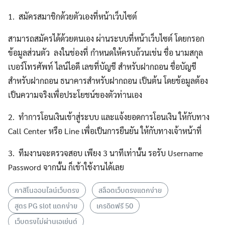
1. สมัครสมาชิกด้วยตัวเองที่หน้าเว็บไซต์
สามารถสมัครได้ด้วยตนเอง ผ่านระบบที่หน้าเว็บไซต์ โดยกรอก
ข้อมูลส่วนตัว ลงในช่องที่ กำหนดให้ครบถ้วนเช่น ชื่อ นามสกุล
เบอร์โทรศัพท์ ไลน์ไอดี เลขที่บัญชี สำหรับฝากถอน ชื่อบัญชี
สำหรับฝากถอน ธนาคารสำหรับฝากถอน เป็นต้น โดยข้อมูลต้อง
เป็นความจริงเพื่อประโยชน์ของตัวท่านเอง
2. ทำการโอนเงินเข้าสู่ระบบ และแจ้งยอดการโอนเงิน ให้กับทาง
Call Center หรือ Line เพื่อเป็นการยืนยัน ให้กับทางเจ้าหน้าที่
3. ทีมงานจะตรวจสอบ เพียง 3 นาทีเท่านั้น รอรับ Username
Password จากนั้น ก็เข้าใช้งานได้เลย
คาสิโนออนไลน์เว็บตรง
สล็อตเว็บตรงแตกง่าย
สูตร PG slot แตกง่าย
เครดิตฟรี 50
เว็บตรงไม่ผ่านเอเย่นต์