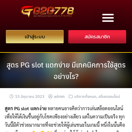
เข้าสู่ระบบ
สมัครสมาชิก
สูตร PG slot แตกง่าย มีเทคนิคการใช้สูตร
อย่างไร?
15 มิถุนายน 2023
admin
บริการทั้งหมด
,
สล็อตออนไลน์
สูตร PG slot แตกง่าย
หลายคนอาจคิดว่าการเล่นสล็อตออนไลน์
เพื่อให้ได้เงินขึ้นอยู่กับโชคเพียงอย่างเดียว แต่ในความเป็นจริง ทุก
วันนี้มีตัวช่วยมากมายที่จะช่วยให้ผู้เล่นชนะในเกมนี้ หนึ่งในนั้นคือ