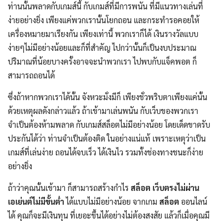
ท่านนั้นพลาดกับเกมส์นี้ กับเกมส์ที่มีการพนัน ที่มีแนวทางเล่นที่
ง่ายอย่างยิ่ง เพียงแค่พวกเรานั้นโยกถอน และกระทำรอคอยให้
เครื่องหมายมาเรียงกัน เพียงเท่านี้ พวกเราก็ได้ เงินรางวัลแบบ
ง่ายๆไม่มีอย่างน้อยและก็ที่สำคัญ ไปกว่านั้นก็เป็นงบประมาณ
ปริมาณที่น้อยบางครั้งอาจจะนำพวกเรา ไปพบกับแจ็คพอต ก็
สามารถถอนได้
ซึ่งถ้าหากพวกเราได้นั้น จังหวะมั่งมีก็ เพียงชั่วพริบตาเพียงแค่นั้น
ด้วยเหตุผลดังกล่าวแล้ว ถ้าเข้ามาเล่นพนัน กับเว็บของพวกเรา
จำเป็นต้องห้ามพลาด กับเกมส์สล็อตไม่มีอย่างน้อย โดยเด็ดขาดรับ
ประกันได้ว่า ท่านจำเป็นต้องติด ในอย่างแน่แท้ เพราะเหตุว่าเป็น
เกมส์ที่เล่นง่าย ถอนได้จบเร็ว ได้เงินไว รวมทั้งช่องทางชนะก็ง่าย
อย่างยิ่ง
ถ้าว่าคุณนั้นเข้ามา ก็สามารถสร้างกำไร
สล็อต เว็บตรงไม่ผ่าน
เอเย่นต์ไม่มีขั้นต่ำ
ได้แบบไม่มีอย่างน้อย จากเกม
สล็อต
ออนไลน์
ได้ คุณก็จะมีเงินทุน ที่เยอะขึ้นได้อย่างไม่ต้องสงสัย แล้วก็เมื่อคุณมี