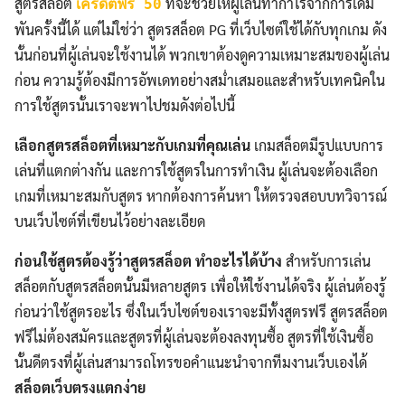
สูตรสล็อต
ที่จะช่วยให้ผู้เล่นทำกำไรจากการเดิม
เครดิตฟรี 50
พันครั้งนี้ได้ แต่ไม่ใช่ว่า สูตรสล็อต PG ที่เว็บไซต์ใช้ได้กับทุกเกม ดัง
นั้นก่อนที่ผู้เล่นจะใช้งานได้ พวกเขาต้องดูความเหมาะสมของผู้เล่น
ก่อน ความรู้ต้องมีการอัพเดทอย่างสม่ำเสมอและสำหรับเทคนิคใน
การใช้สูตรนั้นเราจะพาไปชมดังต่อไปนี้
เลือกสูตรสล็อตที่เหมาะกับเกมที่คุณเล่น
เกมสล็อตมีรูปแบบการ
เล่นที่แตกต่างกัน และการใช้สูตรในการทำเงิน ผู้เล่นจะต้องเลือก
เกมที่เหมาะสมกับสูตร หากต้องการค้นหา ให้ตรวจสอบบทวิจารณ์
บนเว็บไซต์ที่เขียนไว้อย่างละเอียด
ก่อนใช้สูตรต้องรู้ว่าสูตรสล็อต ทำอะไรได้บ้าง
สำหรับการเล่น
สล็อตกับสูตรสล็อตนั้นมีหลายสูตร เพื่อให้ใช้งานได้จริง ผู้เล่นต้องรู้
ก่อนว่าใช้สูตรอะไร ซึ่งในเว็บไซต์ของเราจะมีทั้งสูตรฟรี สูตรสล็อต
ฟรีไม่ต้องสมัครและสูตรที่ผู้เล่นจะต้องลงทุนซื้อ สูตรที่ใช้เงินซื้อ
นั้นดีตรงที่ผู้เล่นสามารถโทรขอคำแนะนำจากทีมงานเว็บเองได้
สล็อตเว็บตรงแตกง่าย