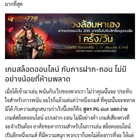
มากที่สุด
เกมสล็อตออนไลน์ กับการฝาก-ถอน ไม่มี
อย่างน้อยที่ห้ามพลาด
เมื่อได้เข้ามาเล่น พนันกับเว็บของพวกเรา ไม่ว่าคุณนั้นจะ ประทับ
ใจสำหรับการพนัน อะไรก็แล้วแต่แต่ว่าหนึ่งเกมส์ ที่คุณนั้นจะพลาด
มิได้ กับความสนุกสนานร่าเริงนี้เลยก็คือ
สูตร PG slot แตกง่าย
เกมส์สล็อตออนไลน์ แบบฝาก-ถอน ไม่มีอย่างต่ำ เกมส์เสี่ยงดวงที่
จะจำเป็นต้อง อาศัยชะตากรรมสำหรับในการเล่น สล็อตออนไลน์
เป็นอีกหนึ่งเกมส์ ที่มีความสนุก พวกเราก็เลยไม่ต้องการที่จะ ให้แด่