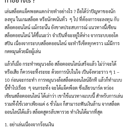
ทำอย่างไร ?
เล่นสล็อตแจ็คพอตแตกง่ายทำอย่างไร ? ถือได้ว่าปัญหาของนัก
ลงทุน ในเกมสล็อต หรือนักพนันทั่ว ๆ ไป ที่ต้องการจะลงทุน กับ
สล็อตออนไลน์ แม้กระนั้น ยังขาดประสบการณ์ แนวทางนี้เซียน
สล็อตออนไลน์ ได้ชี้แนะว่า จำเป็นที่จะอยู่ให้ห่าง จากระบบออโต
สปิน เนื่องจากระบบสล็อตออนไลน์ จะทำรีเซ็ตทุกคราว แม้มีการ
กดหมุนด้วยมือผู้เล่น
แล้วก็เมื่อ กระทำหมุนวงล้อ สล็อตออนไลน์เสร็จแล้ว ไม่ว่าจะได้
หรือเสีย ก็ควรจะทิ้งระยะ ด้วยการนับในใจ เป็นจังหวะราว ๆ 1 –
10 ก่อนจะกระทำ การหมุนวงล้อสล็อตออนไลน์อีกที แล้วก็ทำแบบ
นี้ซ้ำไปเรื่อย ๆ จนกระทั่ง จะได้แจ็คพ็อต ซึ่งเลียวนาร์ด หว่อง
เซียนสล็อตออนไลน์ ได้เล่าว่า เขาใช้แนวทางแบบนี้ สำหรับการเล่น
รวมทั้งใช้เวลาเพียงแค่ 6 ชั่วโมง ก็สามารถฟันเงินล้าน จากสล็อต
ออนไลน์ได้แล้ว สล็อตสูตรลับพารวย ทำเงินได้มากที่สุด
1. อย่าเล่นเนื่องจากร้อนเงิน