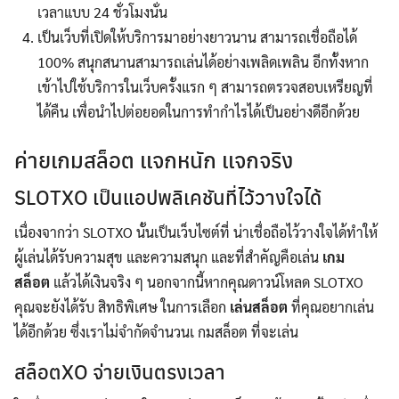
เวลาแบบ 24 ชั่วโมงนั่น
เป็นเว็บที่เปิดให้บริการมาอย่างยาวนาน สามารถเชื่อถือได้
100% สนุกสนานสามารถเล่นได้อย่างเพลิดเพลิน อีกทั้งหาก
เข้าไปใช้บริการในเว็บครั้งแรก ๆ สามารถตรวจสอบเหรียญที่
ได้คืน เพื่อนำไปต่อยอดในการทำกำไรได้เป็นอย่างดีอีกด้วย
ค่ายเกมสล็อต เเจกหนัก เเจกจริง
SLOTXO เป็นแอปพลิเคชันที่ไว้วางใจได้
เนื่องจากว่า SLOTXO นั้นเป็นเว็บไซต์ที่ น่าเชื่อถือไว้วางใจได้ทำให้
ผู้เล่นได้รับความสุข และความสนุก และที่สำคัญคือเล่น
เกม
สล็อต
แล้วได้เงินจริง ๆ นอกจากนี้หากคุณดาวน์โหลด SLOTXO
คุณจะยังได้รับ สิทธิพิเศษ ในการเลือก
เล่นสล็อต
ที่คุณอยากเล่น
ได้อีกด้วย ซึ่งเราไม่จำกัดจำนวนเ กมสล็อต ที่จะเล่น
สล็อตXO จ่ายเงินตรงเวลา