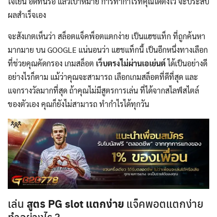
ใจเย็น อดทนรอ แล้วเป้าหมาย การทำกำไรที่คุณได้ตั้งไว้ จะประสบ
ผลสำเร็จเอง
จะสังเกตเห็นว่า สล็อตแจ็คพ็อตแตกง่าย เป็นแฮชแท็ก ที่ถูกค้นหา
มากมาย บน GOOGLE แน่นอนว่า แฮชแท็กนี้ เป็นอีกหนึ่งทางเลือก
ที่ช่วยคุณคัดกรอง เกมสล็อต
เว็บตรงไม่ผ่านเอเย่นต์
ได้เป็นอย่างดี
อย่างไรก็ตาม แม้ว่าคุณจะสามารถ เลือกเกมสล็อตที่ดีที่สุด และ
แจกรางวัลมากที่สุด ถ้าคุณไม่มีสูตรการเล่น ที่ได้จากสไลฟ์สไตล์
ของตัวเอง คุณก็ยังไม่สามารถ ทำกำไรได้ทุกวัน
เล่น
สูตร PG slot แตกง่าย
แจ็คพอตแตกง่าย