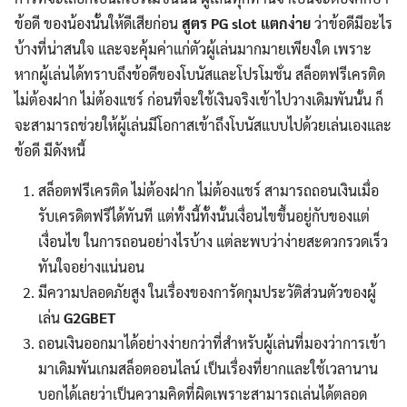
ข้อดี ของน้องนั้นให้ดีเสียก่อน
สูตร PG slot แตกง่าย
ว่าข้อดีมีอะไร
บ้างที่น่าสนใจ และจะคุ้มค่าแก่ตัวผู้เล่นมากมายเพียงใด เพราะ
หากผู้เล่นได้ทราบถึงข้อดีของโบนัสและโปรโมชั่น สล็อตฟรีเครติด
ไม่ต้องฝาก ไม่ต้องแชร์ ก่อนที่จะใช้เงินจริงเข้าไปวางเดิมพันนั้น ก็
จะสามารถช่วยให้ผู้เล่นมีโอกาสเข้าถึงโบนัสแบบไปด้วยเล่นเองและ
ข้อดี มีดังหนี้
สล็อตฟรีเครติด ไม่ต้องฝาก ไม่ต้องแชร์ สามารถถอนเงินเมื่อ
รับเครดิตฟรีได้ทันที แต่ทั้งนี้ทั้งนั้นเงื่อนไขขึ้นอยู่กับของแต่
เงื่อนไข ในการถอนอย่างไรบ้าง แต่ละพบว่าง่ายสะดวกรวดเร็ว
ทันใจอย่างแน่นอน
มีความปลอดภัยสูง ในเรื่องของการัดกุมประวัติส่วนตัวของผู้
เล่น
G2GBET
ถอนเงินออกมาได้อย่างง่ายกว่าที่สำหรับผู้เล่นที่มองว่าการเข้า
มาเดิมพันเกมสล็อตออนไลน์ เป็นเรื่องที่ยากและใช้เวลานาน
บอกได้เลยว่าเป็นความคิดที่ผิดเพราะสามารถเล่นได้ตลอด