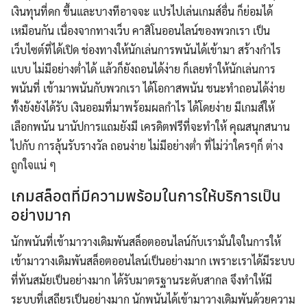
เงินทุนที่ดก ขึ้นและบางทีอาจจะ แปรไปเล่นเกมส์อื่น ก็ย่อมได้
เหมือนกัน เนื่องจากทางเว็บ คาสิโนออนไลน์ของพวกเรา เป็น
เว็บไซต์ที่ได้เปิด ช่องทางให้นักเล่นการพนันได้เข้ามา สร้างกำไร
แบบ ไม่มีอย่างต่ำได้ แล้วก็ยังถอนได้ง่าย ก็เลยทำให้นักเล่นการ
พนันที่ เข้ามาพนันกับพวกเรา ได้โอกาสพนัน ชนะทำถอนได้ง่าย
ทั้งยังยังได้รับ เงินออมที่มาพร้อมผลกำไร ได้โดยง่าย มีเกมส์ให้
เลือกพนัน นานัปการแถมยังมี เครดิตฟรีที่จะทำให้ คุณสนุกสนาน
ไปกับ การลุ้นรับรางวัล ถอนง่าย ไม่มีอย่างต่ำ ที่ไม่ว่าใครๆก็ ต่าง
ถูกใจแน่ ๆ
เกมสล็อตที่มีความพร้อมในการให้บริการเป็น
อย่างมาก
นักพนันที่เข้ามาวางเดิมพันสล็อตออนไลน์กับเรามั่นใจในการให้
เข้ามาวางเดิมพันสล็อตออนไลน์เป็นอย่างมาก เพราะเราได้มีระบบ
ที่ทันสมัยเป็นอย่างมาก ได้รับมาตรฐานระดับสากล จึงทำให้มี
ระบบที่เสถียรเป็นอย่างมาก นักพนันได้เข้ามาวางเดิมพันด้วยความ