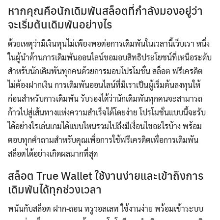
หากคุณคือนักเดิมพันสล็อตที่กำลังมองอยู่ว่า
จะเริ่มต้นเดิมพันอย่างไร
ด้วยเหตุว่ามีเงินทุนไม่เพียงพอต่อการเดิมพันในเวลานี้เว็บเรา หนึ่ง
ในผู้นำด้านการเดิมพันออนไลน์ขอมอบสิทธิประโยชน์ที่เหนือระดับ
สำหรับนักเดิมพันทุกคนด้วยการมอบโปรโมชั่น สล็อต ฟรีเครดิต
ไม่ต้องฝากเงิน การเดิมพันออนไลน์ที่มีเราเป็นผู้เริ่มต้นลงทุนให้
ก่อนสำหรับการเดิมพัน รับรองได้ว่านักเดิมพันทุกคนจะสามารถ
ก้าวไปสู่เส้นทางแห่งความสำเร็จได้โดยง่าย โปรโมชั่นแบบนี้จะรับ
ได้อย่างไรเล่นเกมได้แบบไหนรวมไปถึงมีเงื่อนไขอะไรบ้าง พร้อม
ตอบทุกคำถามสำหรับคุณเพื่อการใช้ฟรีเครดิตเพื่อการเดิมพัน
สล็อตได้อย่างเกิดผลมากที่สุด
สล็อต True Wallet ใช้งานง่ายและเข้าถึงการ
เดิมพันได้ทุกช่วงเวลา
พนันกับสล็อต ฝาก-ถอน ทรูวอลเลท ใช้งานง่าย พร้อมเข้าระบบ