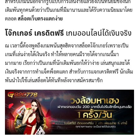
สำหรับเกมนี้นอกจากรูปแบบการเล่นง่ายแล้วยังเป็นที่นิยมของนัก
เดิมพันทุกคนด้วยว่าเป็นเกมที่มีมานานและได้รับความนิยมมาโดย
ตลอด
สล็อตเว็บตรงแตกง่าย
โจ๊กเกอร์ เครดิตฟรี
เกมออนไลน์ได้เงินจริง
ณ เวลานี้ต้องพูดถึงเกมพนันสุดฮิตจากสล็อตโจ๊กเกอร์เพราะเป็น
เกมที่เล่นง่ายได้เงินจริง ทำให้หลายคนมีรายได้จากเกมนี้มา
มากมาย เรียกว่าเป็นเกมที่นักเดิมพันยกให้ว่าง่าย เล่นสนุกและได้
เงินจริงจากการทำแจ็คพ็อตแตก สำหรับการแจกเครดิตฟรี นักเดิม
พันนำไปใช้เล่นสล็อตได้ทันทีหลังจากสมัครสมาชิก