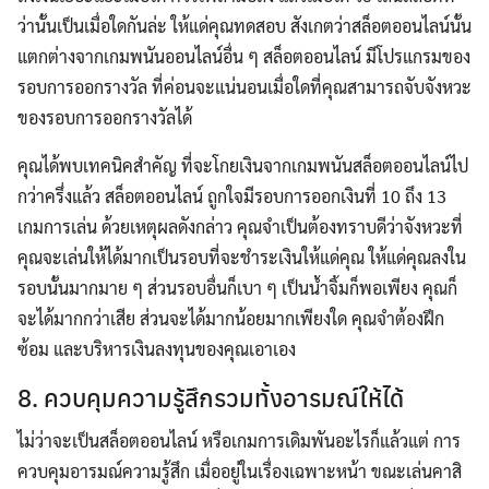
ว่านั้นเป็นเมื่อใดกันล่ะ ให้แด่คุณทดสอบ สังเกตว่าสล็อตออนไลน์นั้น
แตกต่างจากเกมพนันออนไลน์อื่น ๆ สล็อตออนไลน์ มีโปรแกรมของ
รอบการออกรางวัล ที่ค่อนจะแน่นอนเมื่อใดที่คุณสามารถจับจังหวะ
ของรอบการออกรางวัลได้
คุณได้พบเทคนิคสำคัญ ที่จะโกยเงินจากเกมพนันสล็อตออนไลน์ไป
กว่าครึ่งแล้ว สล็อตออนไลน์ ถูกใจมีรอบการออกเงินที่ 10 ถึง 13
เกมการเล่น ด้วยเหตุผลดังกล่าว คุณจำเป็นต้องทราบดีว่าจังหวะที่
คุณจะเล่นให้ได้มากเป็นรอบที่จะชำระเงินให้แด่คุณ ให้แด่คุณลงใน
รอบนั้นมากมาย ๆ ส่วนรอบอื่นก็เบา ๆ เป็นน้ำจิ้มก็พอเพียง คุณก็
จะได้มากกว่าเสีย ส่วนจะได้มากน้อยมากเพียงใด คุณจำต้องฝึก
ซ้อม และบริหารเงินลงทุนของคุณเอาเอง
8. ควบคุมความรู้สึกรวมทั้งอารมณ์ให้ได้
ไม่ว่าจะเป็นสล็อตออนไลน์ หรือเกมการเดิมพันอะไรก็แล้วแต่ การ
ควบคุมอารมณ์ความรู้สึก เมื่ออยู่ในเรื่องเฉพาะหน้า ขณะเล่นคาสิ