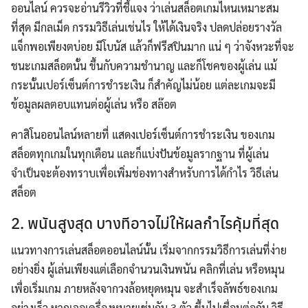
ออนไลน์ ควรจะอ่านรีวิวที่ชี้แจง ว่าเล่นสล็อตเกมไหนเหมาะสม
ที่สุด มีกลเม็ด กรรมวิธีเล่นเช่นไร ให้ได้เงินจริง ปลดปล่อยรางวัล
แจ็กพอเพียงตบ่อย มีโบนัส แล้วก็ฟรีสปินมาก แน่ ๆ ว่าจังหวะที่จะ
ชนะเกมสล็อตนั้น ขึ้นกับความชำนาญ และก็โชคของผู้เล่น แม้
กระนั้นเปอร์เซ็นต์การชำระเงิน ก็สำคัญไม่น้อย แต่ละเกมจะมี
ข้อมูลผลตอบแทนต่อผู้เล่น หรือ สล๊อต
คาสิโนออนไลน์หลายที่ แสดงเปอร์เซ็นต์การชำระเงิน ของเกม
สล็อตทุกเกมในทุกเดือน และก็แบ่งปันข้อมูลรากฐาน ที่ผู้เล่น
จำเป็นจะต้องทราบเพื่อเพิ่มช่องทางสำหรับการได้กำไร วิธีเล่น
สล็อต
2. พนันสูงสุด บางทีอาจไม่ให้ผลกำไรคุ้มที่สุด
แนวทางการเล่นสล็อตออนไลน์นั้น เริ่มจากกรรมวิธีการเล่นที่ง่าย
อย่างยิ่ง ผู้เล่นเพียงแต่เลือกจำนวนเงินพนัน คลิกที่เล่น หรือหมุน
เพื่อเริ่มเกม ภายหลังจากวงล้อหยุดหมุน จะสำเร็จลัพธ์ของเกม
อย่างเร็ว หากเจอเครื่องหมายเช่นกัน 3 ตัว ขึ้นไปเชื่อมต่อกัน วิธี